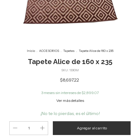
Inicio
.
ACCESORIOS
.
Tapetes
.
Tapete Alice de 160 x 235
Tapete Alice de 160 x 235
SKU:
1330M
$8,697.22
3
meses sin intereses de
$2,899.07
Ver más detalles
¡No te lo pierdas, es el último!