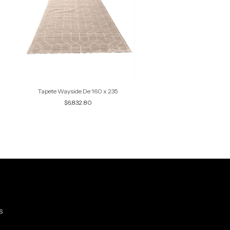
Tapete Wayside De 160 x 235
Tapete Nano 160 cm x 
$6,832.80
$8,784.00
S