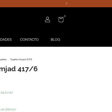
0
DADES
CONTACTO
BLOG
apetes
.
Tapete Amjad 417/6
mjad 417/6
e
$4,701.87
 el último!