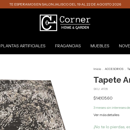
TE ESPERAMOS EN SALON JALISCO DEL 19 AL 22 DE AGOSTO 2026
PLANTAS ARTIFICIALES
FRAGANCIAS
MUEBLES
NOVE
Inicio
.
ACCESORIOS
.
T
Tapete A
SKU:
417/6
$14,105.60
3
meses sin intereses d
Ver más detalles
¡No te lo pierdas, es