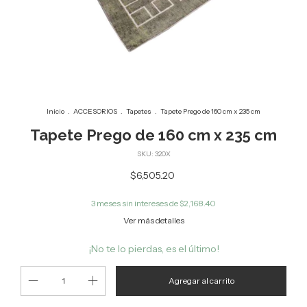
Inicio
.
ACCESORIOS
.
Tapetes
.
Tapete Prego de 160 cm x 235 cm
Tapete Prego de 160 cm x 235 cm
SKU:
320X
$6,505.20
3
meses sin intereses de
$2,168.40
Ver más detalles
¡No te lo pierdas, es el último!