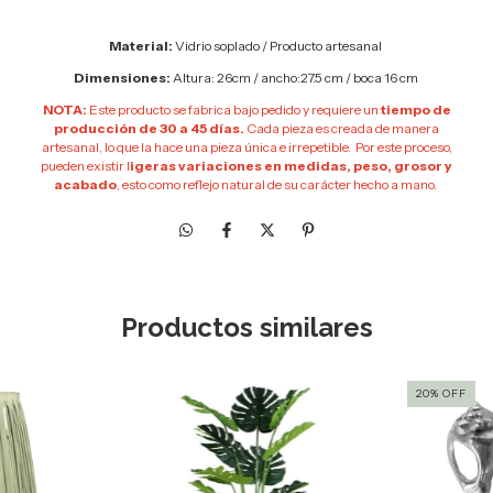
Material:
Vidrio soplado / Producto artesanal
Dimensiones:
Altura: 26cm / ancho:27.5 cm / boca 16 cm
NOTA:
Este producto se fabrica bajo pedido y requiere un
tiempo de
producción de 30 a 45 días.
Cada pieza es creada de manera
artesanal, lo que la hace una pieza única e irrepetible. Por este proceso,
pueden existir l
igeras variaciones en medidas, peso, grosor y
acabado
, esto como reflejo natural de su carácter hecho a mano.
Productos similares
20
%
OFF