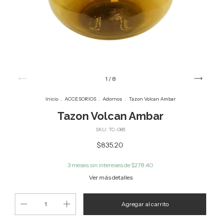
1
/
8
Inicio
.
ACCESORIOS
.
Adornos
.
Tazon Volcan Ambar
Tazon Volcan Ambar
SKU:
TC-085
$835.20
3
meses sin intereses de
$278.40
Ver más detalles