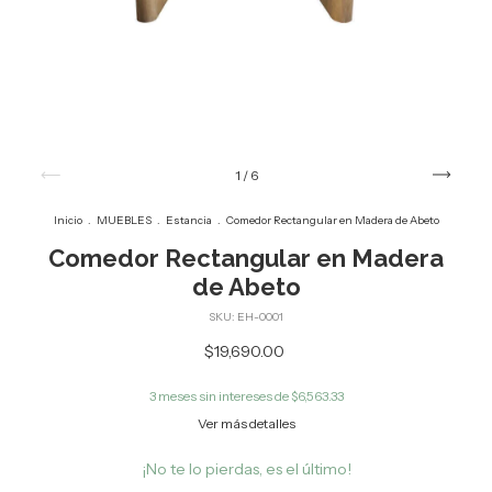
1
/
6
Inicio
.
MUEBLES
.
Estancia
.
Comedor Rectangular en Madera de Abeto
Comedor Rectangular en Madera
de Abeto
SKU:
EH-0001
$19,690.00
3
meses sin intereses de
$6,563.33
Ver más detalles
¡No te lo pierdas, es el último!