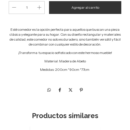
Esté comedor es la opción perfecta para aquellos que buscan una pieza
clásica y elegante para su hogar. Con su diseño rectangular y materiales
de calidad, este comedor no solo es duradero, sino también versátil y fácil
de combinar con cualquier estilo de decoración.
¡Transforma tu espacio sofisticado con este hermoso mueble!
Material: Madera de Abeto
Medidas:
200cm *90cm *77cm
Productos similares