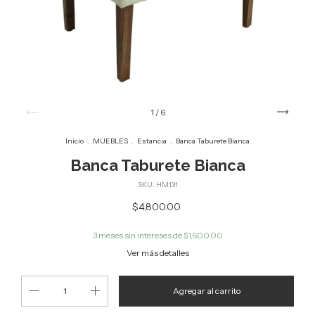
1
/
6
Inicio
.
MUEBLES
.
Estancia
.
Banca Taburete Bianca
Banca Taburete Bianca
SKU:
HM131
$4,800.00
3
meses sin intereses de
$1,600.00
Ver más detalles