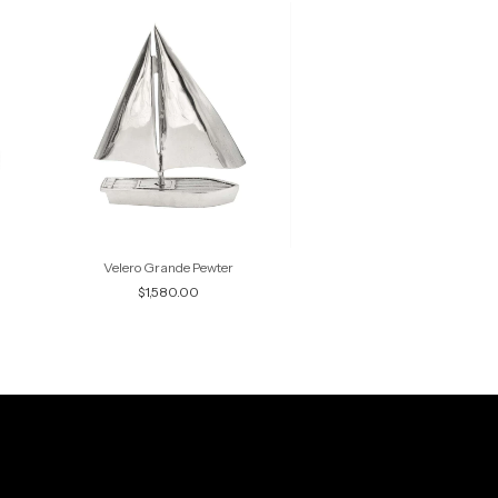
Velero Grande Pewter
Remo de madera Nat
$1,580.00
$1,368.00