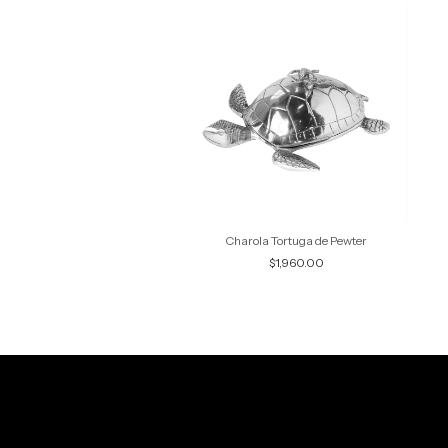
e madera Acabado negro
Charola Tortuga de Pewter
$1,368.00
$1,960.00