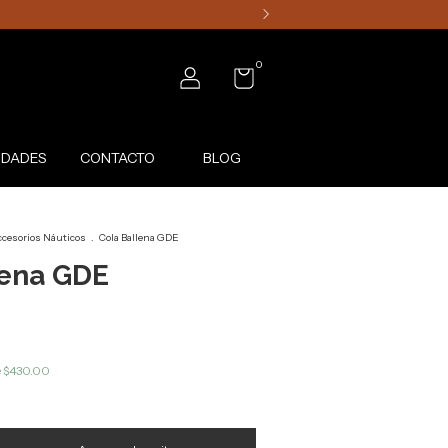
0
DADES
CONTACTO
BLOG
cesorios Náuticos
.
Cola Ballena GDE
lena GDE
e
$430.00