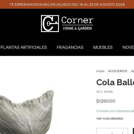
TE ESPERAMOS EN SALON JALISCO DEL 19 AL 22 DE AGOSTO 2026
PLANTAS ARTIFICIALES
FRAGANCIAS
MUEBLES
NOVE
Inicio
.
ACCESORIOS
.
Ac
Cola Bal
SKU:
BA085
$1,290.00
3
meses sin intereses d
Ver más detalles