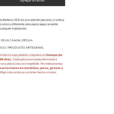
la Ballena GDE es una adición peculiar y rústica
o único y diferente, esta pieza seguramente
cualquier habitación.
: 32 cm / Ancho: 28.5 cm
ICO / PRODUCTO ARTESANAL
e fabrica bajo pedido y requiere un
tiempo de
45 días.
Cada pieza es creada de manera
 una pieza única e irrepetible. Por este proceso,
 variaciones en medidas, peso, grosor y
eflejo natural de su carácter hecho a mano.