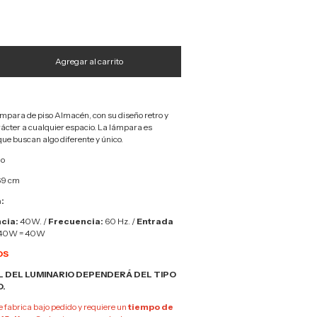
mpara de piso Almacén, con su diseño retro y
ácter a cualquier espacio. La lámpara es
que buscan algo diferente y único.
io
69 cm
:
cia:
40W. /
Frecuencia:
60 Hz. /
Entrada
*40W = 40W
OS
 DEL LUMINARIO DEPENDERÁ DEL TIPO
O.
e fabrica bajo pedido y requiere un
tiempo de