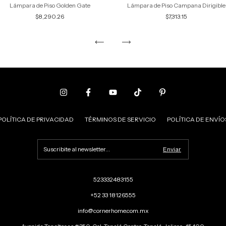
Lámpara de Piso Golden Gate
Lámpara de Piso Campana Dirigible
$8,290.26
$7,313.15
POLÍTICA DE PRIVACIDAD
TÉRMINOS DE SERVICIO
POLÍTICA DE ENVÍO
523332483155
+52 33 18126555
info@cornerhome.com.mx