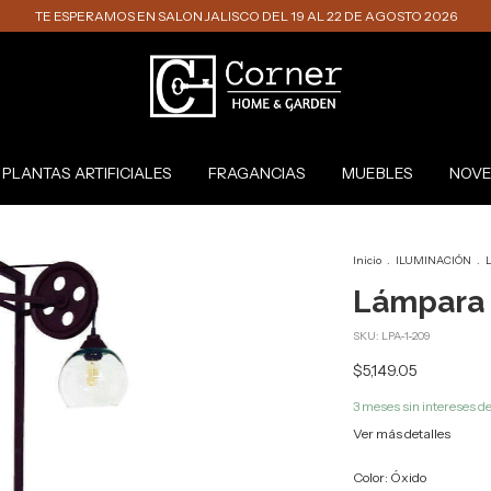
TE ESPERAMOS EN SALON JALISCO DEL 19 AL 22 DE AGOSTO 2026
PLANTAS ARTIFICIALES
FRAGANCIAS
MUEBLES
NOVE
Inicio
.
ILUMINACIÓN
.
L
Lámpara 
SKU:
LPA-1-209
$5,149.05
3
meses sin intereses d
Ver más detalles
Color:
Óxido