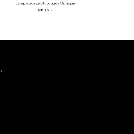
Lámpara de piso tubo agua Michigan
Lámpara de Piso M
$4,917.02
$7,960.28
S