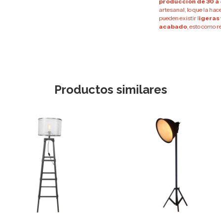
producción de 30 a 
artesanal, lo que la hace
pueden existir l
igeras
acabado
, esto como r
Productos similares