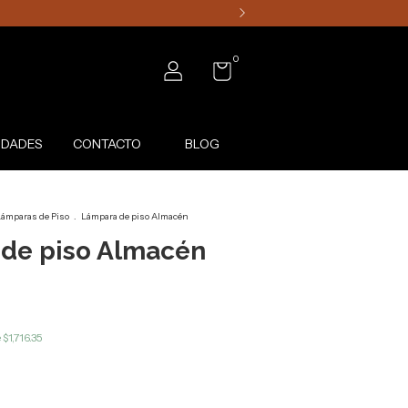
0
DADES
CONTACTO
BLOG
ámparas de Piso
.
Lámpara de piso Almacén
de piso Almacén
e
$1,716.35