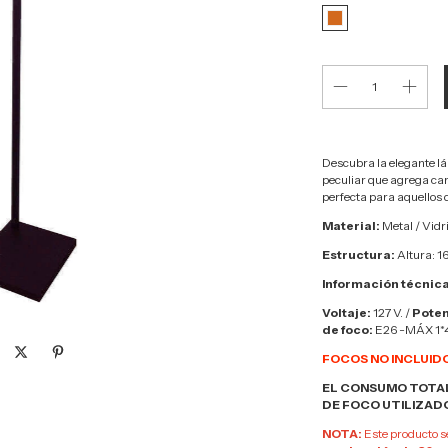
Descubra la elegante lá
peculiar que agrega car
perfecta para aquellos 
Material:
Metal / Vidr
Estructura:
Altura: 1
Información técnica
Voltaje:
127 V. /
Poten
de foco:
E26 -MÁX 1
FOCOS NO INCLUID
EL CONSUMO TOTAL
DE FOCO UTILIZAD
NOTA:
Este producto s