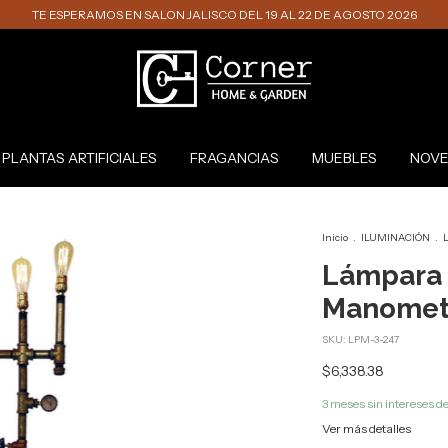
TE ESPERAMOS EN SALON JALISCO DEL 19 AL 22 DE AGOSTO 2026
PLANTAS ARTIFICIALES
FRAGANCIAS
MUEBLES
NOVE
Inicio
.
ILUMINACIÓN
.
L
Lámpara 
Manomet
SKU:
LPM-3-247
$6,338.38
3
meses sin intereses d
Ver más detalles