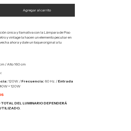
ción única y llamativa con la Lámpara de Piso
tro y vintage la hacen un elemento peculiar en
echa ahora y dale un toque original a tu
cm / Alto 160 cm
:
cia:
120W. /
Frecuencia:
60 Hz. /
Entrada
*40W = 120W
OS
 TOTAL DEL LUMINARIO DEPENDERÁ
UTILIZADO.