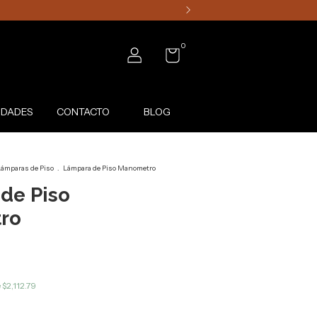
0
DADES
CONTACTO
BLOG
ámparas de Piso
.
Lámpara de Piso Manometro
de Piso
ro
e
$2,112.79