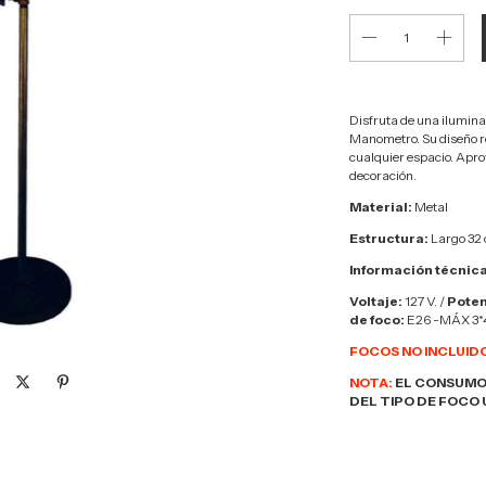
Disfruta de una ilumina
Manometro. Su diseño re
cualquier espacio. Aprov
decoración.
Material:
Metal
Estructura:
Largo 32 
Información técnica
Voltaje:
127 V. /
Poten
de foco:
E26 -MÁX 3
FOCOS NO INCLUID
NOTA:
EL CONSUMO
DEL TIPO DE FOCO 