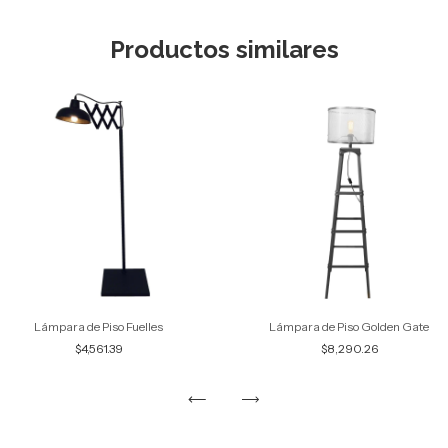
Productos similares
Lámpara de Piso Fuelles
Lámpara de Piso Golden Gate
$4,561.39
$8,290.26