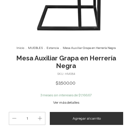
Inicio
.
MUEBLES
.
Estancia
.
Mesa Auxiliar Grapa en Herrería Negra
Mesa Auxiliar Grapa en Herrería
Negra
SKU:
HM064
$3,500.00
3
meses sin intereses de
$1,166.67
Ver más detalles