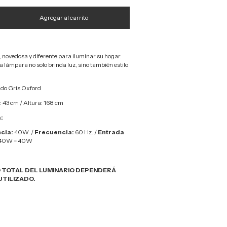
novedosa y diferente para iluminar su hogar.
a lámpara no solo brinda luz, sino también estilo
do Gris Oxford
 43 cm / Altura: 168 cm
:
cia:
40W. /
Frecuencia:
60 Hz. /
Entrada
*40W = 40W
 TOTAL DEL LUMINARIO DEPENDERÁ
UTILIZADO.