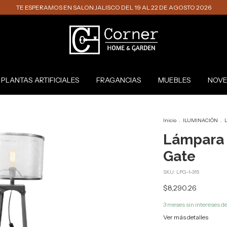
TE ESPERAMOS EN SALON JALISCO DEL 19 AL 22 DE AGOSTO 2026
PLANTAS ARTIFICIALES
FRAGANCIAS
MUEBLES
NOVE
Inicio
.
ILUMINACIÓN
.
L
Lámpara 
Gate
SKU:
LPG-1-315
$8,290.26
3
meses sin intereses d
Ver más detalles