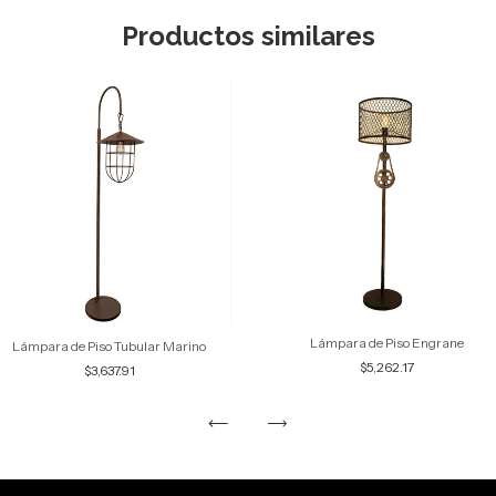
Productos similares
Lámpara de Piso Engrane
Lámpara de Piso Tubular Marino
$5,262.17
$3,637.91