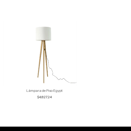
Lámpara de Piso Egypt
Lámpara de Piso M
$4,827.24
$7,960.28