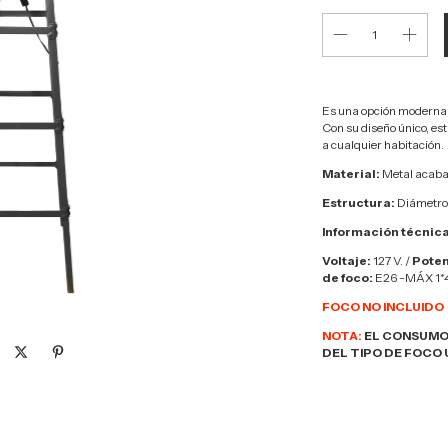
Es una opción moderna, 
Con su diseño único, est
a cualquier habitación.
Material:
Metal acaba
Estructura:
Diámetro:
Información técnica
Voltaje:
127 V. /
Poten
de foco:
E26 -MÁX 1
FOCO NO INCLUIDO
NOTA:
EL CONSUMO
DEL TIPO DE FOCO 