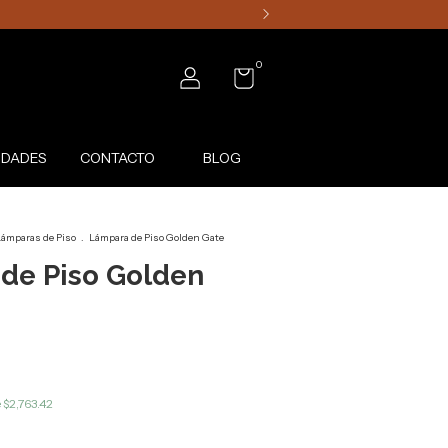
0
DADES
CONTACTO
BLOG
ámparas de Piso
.
Lámpara de Piso Golden Gate
de Piso Golden
e
$2,763.42