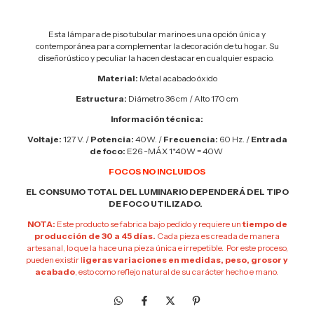
Esta lámpara de piso tubular marino es una opción única y
contemporánea para complementar la decoración de tu hogar. Su
diseñorústico y peculiar la hacen destacar en cualquier espacio.
Material:
Metal acabado óxido
Estructura:
Diámetro 36 cm / Alto 170 cm
Información técnica:
Voltaje:
127 V. /
Potencia:
40W. /
Frecuencia:
60 Hz. /
Entrada
de foco:
E26 -MÁX 1*40W = 40W
FOCOS NO INCLUIDOS
EL CONSUMO TOTAL DEL LUMINARIO DEPENDERÁ DEL TIPO
DE FOCO UTILIZADO.
NOTA:
Este producto se fabrica bajo pedido y requiere un
tiempo de
producción de 30 a 45 días.
Cada pieza es creada de manera
artesanal, lo que la hace una pieza única e irrepetible. Por este proceso,
pueden existir l
igeras variaciones en medidas, peso, grosor y
acabado
, esto como reflejo natural de su carácter hecho e mano.