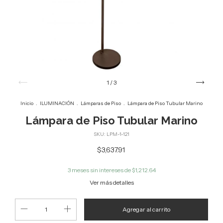
1
/
3
Inicio
.
ILUMINACIÓN
.
Lámparas de Piso
.
Lámpara de Piso Tubular Marino
Lámpara de Piso Tubular Marino
SKU:
LPM-1-121
$3,637.91
3
meses sin intereses de
$1,212.64
Ver más detalles